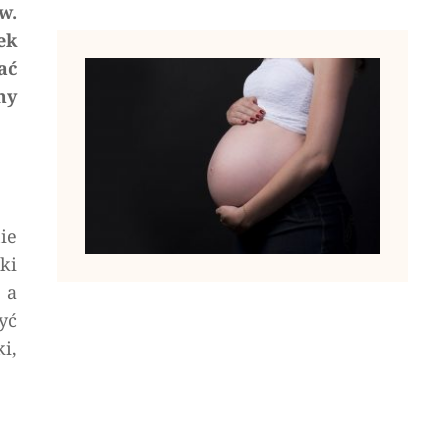
w.
ek
ać
my
ie
ki
 a
yć
i,