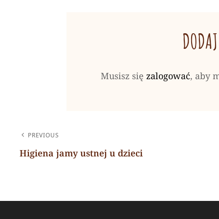
DODAJ
Musisz się
zalogować
, aby 
NAWIGACJA
PREVIOUS
WPISU
Higiena jamy ustnej u dzieci
Previous
Post