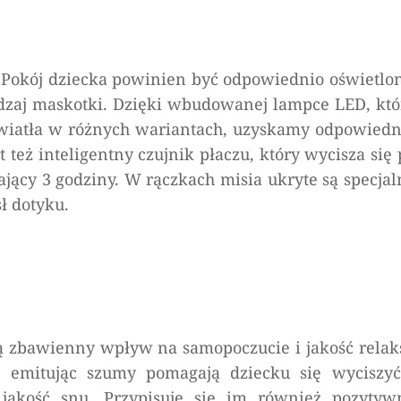
Pokój dziecka powinien być odpowiednio oświetlon
zaj maskotki. Dzięki wbudowanej lampce LED, któ
wiatła w różnych wariantach, uzyskamy odpowiedn
też inteligentny czujnik płaczu, który wycisza się 
jący 3 godziny. W rączkach misia ukryte są specjal
ł dotyku.
ają zbawienny wpływ na samopoczucie i jakość relak
ie emitując szumy pomagają dziecku się wyciszyć
 jakość snu. Przypisuje się im również pozytyw