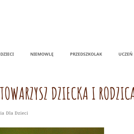
DZIECI
NIEMOWLĘ
PRZEDSZKOLAK
UCZEŃ
TOWARZYSZ DZIECKA I RODZIC
Redakcja
By
ies
Leave
ia Dla Dzieci
Serwisu
a
comment