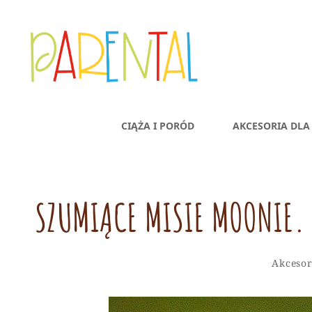
PARENTAL.PL
CIĄŻA I PORÓD
AKCESORIA DLA 
Dziecko, Rodzina, Wychowanie
SZUMIĄCE MISIE MOONIE. 
Categor
Akcesor