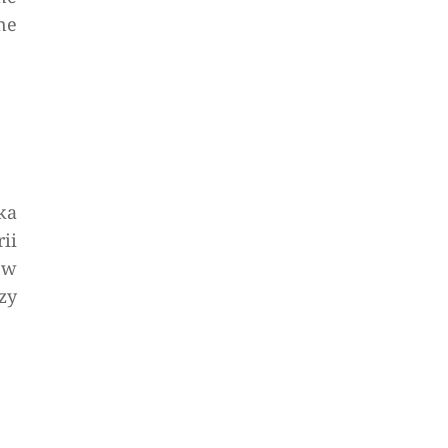
ne
ka
ii
 w
zy