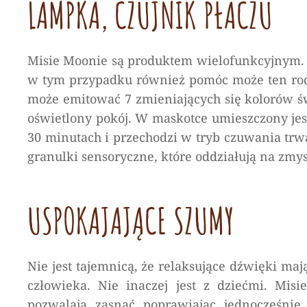
LAMPKA, CZUJNIK PŁACZU
Misie Moonie są produktem wielofunkcyjnym. 
w tym przypadku również pomóc może ten rod
może emitować 7 zmieniających się kolorów ś
oświetlony pokój. W maskotce umieszczony jest 
30 minutach i przechodzi w tryb czuwania trwa
granulki sensoryczne, które oddziałują na zmys
USPOKAJAJĄCE SZUMY
Nie jest tajemnicą, że relaksujące dźwięki m
człowieka. Nie inaczej jest z dziećmi. Mis
pozwalają zasnąć poprawiając jednocześnie