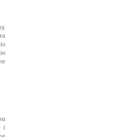
y,
ra
io
po
ne
su
 i
ne