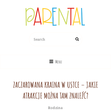
PARENTAL.PL
Search
Search
Dziecko, Rodzina, Wychowanie
for:
Menu
ZACZAROWANA KRAINA W USTCE – JAKIE
ATRAKCJE MOŻNA TAM ZNALEŹĆ?
Redakcja
By
Categories
Leave
Rodzina