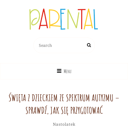
PARENTAL.PL
Search
Search
Dziecko, Rodzina, Wychowanie
for:
Menu
ŚWIĘTA Z DZIECKIEM ZE SPEKTRUM AUTYZMU –
SPRAWDŹ, JAK SIĘ PRZYGOTOWAĆ
Redakcja
By
Categories
Leave
Nastolatek