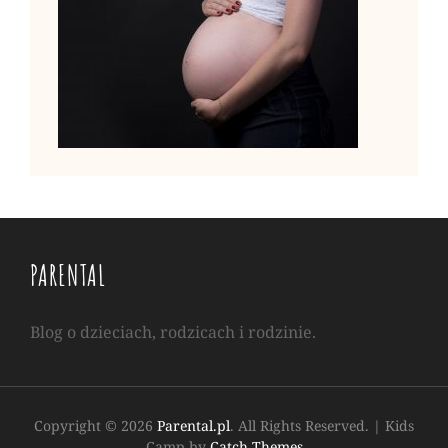
PARENTAL
Blog o dzieciach, rodzicach i rodzinie.
Copyright © 2026
Parental.pl
. All Rights Reserved.
|
Kids
Camp by
Catch Themes