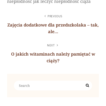
niepłodność jak leczyć niepłodność ciąża
NAWIGACJA
PREVIOUS
WPISU
Zajęcia dodatkowe dla przedszkolaka – tak,
ale…
Previous
Post
NEXT
O jakich witaminach należy pamiętać w
ciąży?
Next
Post
Search
Search
for: