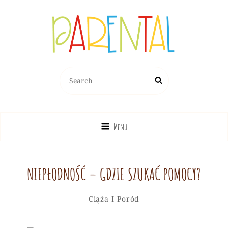
PARENTAL.PL
Search
Search
Dziecko, Rodzina, Wychowanie
for:
Menu
NIEPŁODNOŚĆ – GDZIE SZUKAĆ POMOCY?
Redakcja
By
Categories
Ciąża I Poród