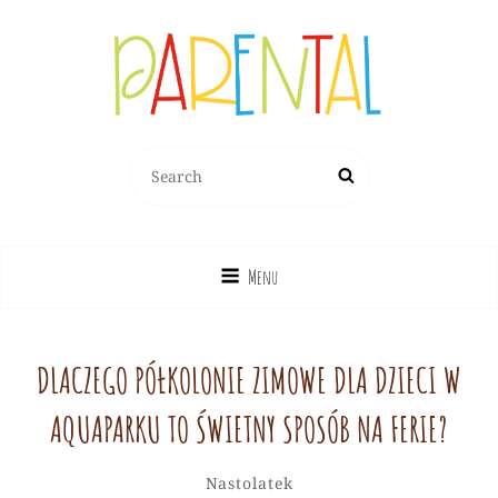
PARENTAL.PL
Search
Search
Dziecko, Rodzina, Wychowanie
for:
Menu
DLACZEGO PÓŁKOLONIE ZIMOWE DLA DZIECI W
AQUAPARKU TO ŚWIETNY SPOSÓB NA FERIE?
Redakcja
By
Categories
Leave
Nastolatek