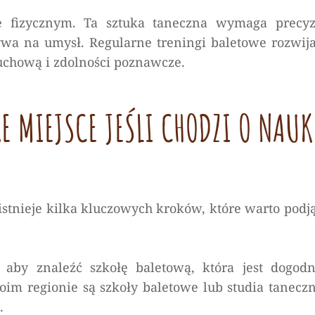
e fizycznym. Ta sztuka taneczna wymaga precyzj
ywa na umysł. Regularne treningi baletowe rozwija
ruchową i zdolności poznawcze.
E MIEJSCE JEŚLI CHODZI O NAUK
 istnieje kilka kluczowych kroków, które warto podją
, aby znaleźć szkołę baletową, która jest dogodn
oim regionie są szkoły baletowe lub studia taneczn
.