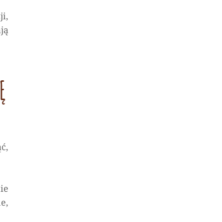
i,
ją
Ę
ć,
ie
e,