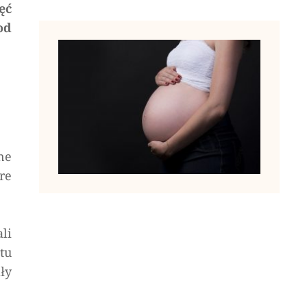
ęć
od
ne
re
li
tu
ły