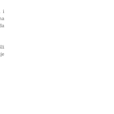
 i
na
da
li
je