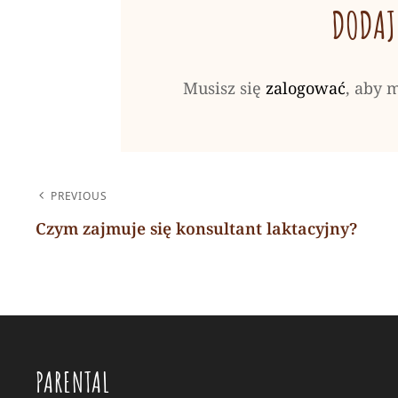
DODAJ
Musisz się
zalogować
, aby 
NAWIGACJA
PREVIOUS
WPISU
Czym zajmuje się konsultant laktacyjny?
Previous
Post
PARENTAL