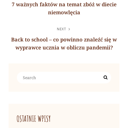
WPISU
7 ważnych faktów na temat zbóż w diecie
niemowlęcia
Previous
Post
NEXT
Back to school – co powinno znaleźć się w
wyprawce ucznia w obliczu pandemii?
Next
Post
Search
Search
for:
OSTATNIE WPISY