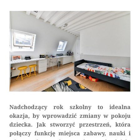
Serwisu
a
comment
on
Jak
urządzić
pokój
ucznia?
Stwórz
przestrzeń
do
rozwoju!
Nadchodzący rok szkolny to idealna
okazja, by wprowadzić zmiany w pokoju
dziecka. Jak stworzyć przestrzeń, która
połączy funkcję miejsca zabawy, nauki i