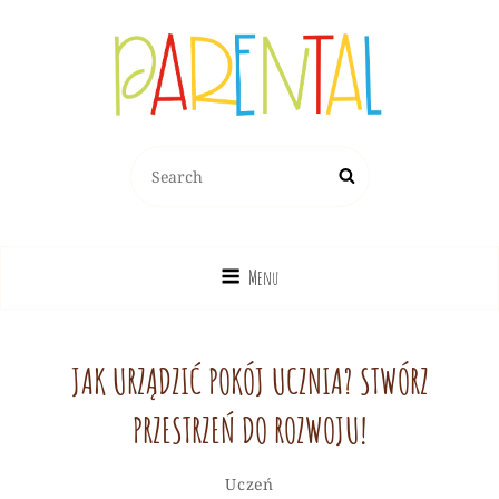
PARENTAL.PL
Search
Search
Dziecko, Rodzina, Wychowanie
for:
Menu
JAK URZĄDZIĆ POKÓJ UCZNIA? STWÓRZ
PRZESTRZEŃ DO ROZWOJU!
Redakcja
By
Categories
Leave
Uczeń