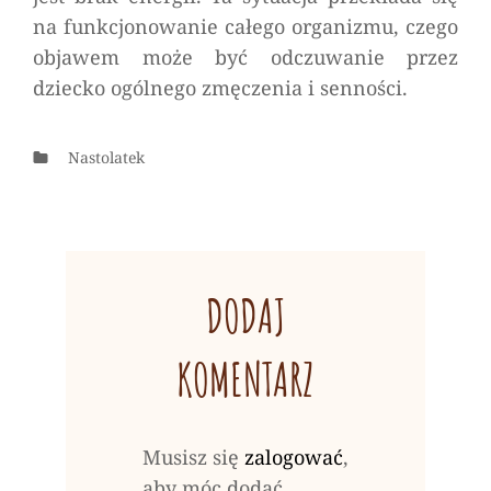
na funkcjonowanie całego organizmu, czego
objawem może być odczuwanie przez
dziecko ogólnego zmęczenia i senności.
Categories
Nastolatek
DODAJ
KOMENTARZ
Musisz się
zalogować
,
aby móc dodać