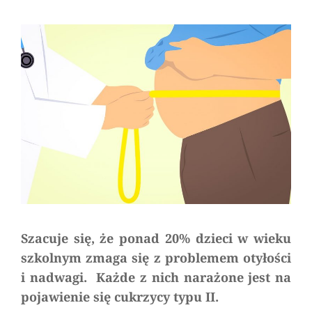
Serwisu
a
comment
on
Co
5.
nastolatek
ma
nadwagę
–
to
prosta
droga
do
Szacuje się, że ponad 20% dzieci w wieku
cukrzycy
szkolnym zmaga się z problemem otyłości
typu
i nadwagi. Każde z nich narażone jest na
II
pojawienie się cukrzycy typu II.