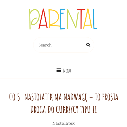
PARENTAL.PL
Search
Search
Dziecko, Rodzina, Wychowanie
for:
Menu
CO 5. NASTOLATEK MA NADWAGĘ – TO PROSTA
DROGA DO CUKRZYCY TYPU II
Redakcja
By
Categories
Leave
Nastolatek