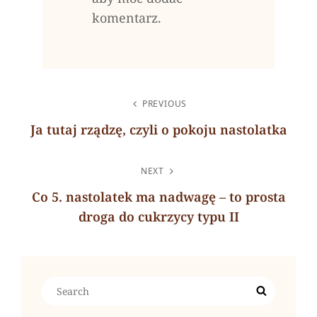
komentarz.
NAWIGACJA
PREVIOUS
WPISU
Ja tutaj rządzę, czyli o pokoju nastolatka
Previous
Post
NEXT
Co 5. nastolatek ma nadwagę – to prosta
droga do cukrzycy typu II
Next
Post
Search
Search
for: