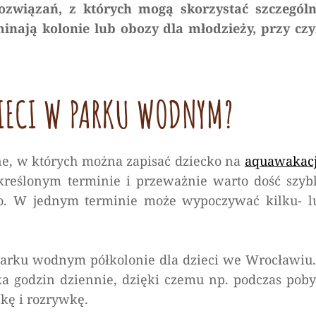
związań, z których mogą skorzystać szczególn
inają kolonie lub obozy dla młodzieży, przy cz
ZIECI W PARKU WODNYM?
e, w których można zapisać dziecko na
aquawakac
reślonym terminie i przeważnie warto dość szyb
ro. W jednym terminie może wypoczywać kilku- l
parku wodnym półkolonie dla dzieci we Wrocławiu.
lka godzin dziennie, dzięki czemu np. podczas poby
kę i rozrywkę.