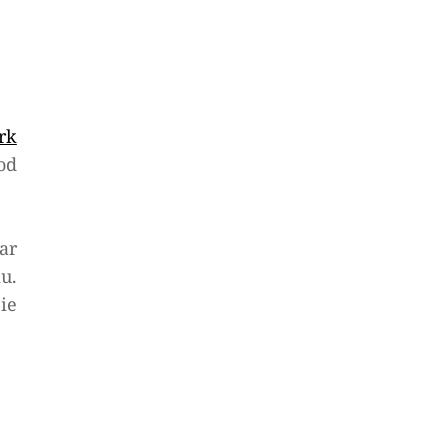
rk
od
ar
u.
ie