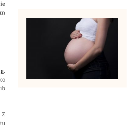
ie
ym
je
.
ko
ub
 Z
tu