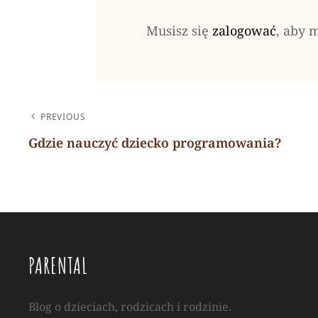
Musisz się
zalogować
, aby 
NAWIGACJA
PREVIOUS
WPISU
Gdzie nauczyć dziecko programowania?
Previous
Post
PARENTAL
Blog o dzieciach, rodzicach i rodzinie.