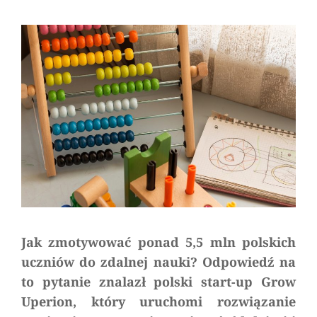
Serwisu
a
comment
on
5,5
miliona
powodów,
aby
ulepszyć
zdalne
nauczanie
Jak zmotywować ponad 5,5 mln polskich
uczniów do zdalnej nauki? Odpowiedź na
to pytanie znalazł polski start-up Grow
Uperion, który uruchomi rozwiązanie