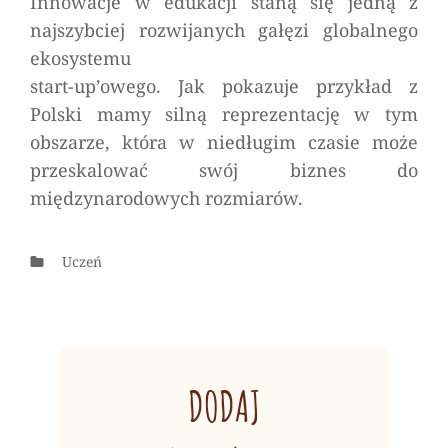
Innowacje w edukacji staną się jedną z
najszybciej rozwijanych gałęzi globalnego
ekosystemu
start-up’owego. Jak pokazuje przykład z
Polski mamy silną reprezentację w tym
obszarze, która w niedługim czasie może
przeskalować swój biznes do
międzynarodowych rozmiarów.
Categories
Uczeń
DODAJ