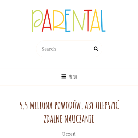
PARENTAL.PL
Search
Search
Dziecko, Rodzina, Wychowanie
for:
Menu
5,5 MILIONA POWODÓW, ABY ULEPSZYĆ
ZDALNE NAUCZANIE
Redakcja
By
Categories
Leave
Uczeń