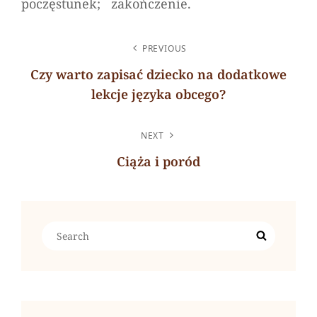
poczęstunek; zakończenie.
NAWIGACJA
PREVIOUS
WPISU
Czy warto zapisać dziecko na dodatkowe
lekcje języka obcego?
Previous
Post
NEXT
Ciąża i poród
Next
Post
Search
Search
for: