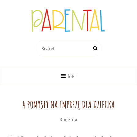
PARENTAL.PL
Search
Search
Dziecko, Rodzina, Wychowanie
for:
Menu
4 POMYSŁY NA IMPREZĘ DLA DZIECKA
Redakcja
By
Categories
Rodzina