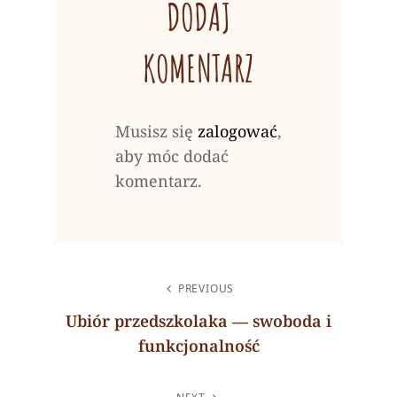
DODAJ
KOMENTARZ
Musisz się
zalogować
,
aby móc dodać
komentarz.
NAWIGACJA
PREVIOUS
WPISU
Ubiór przedszkolaka ― swoboda i
funkcjonalność
Previous
Post