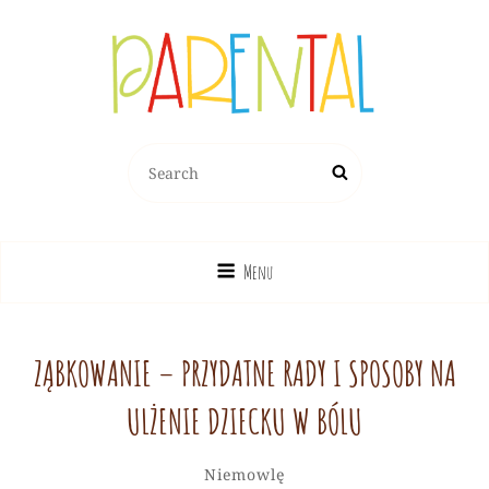
PARENTAL.PL
Search
Search
Dziecko, Rodzina, Wychowanie
for:
Menu
ZĄBKOWANIE – PRZYDATNE RADY I SPOSOBY NA
ULŻENIE DZIECKU W BÓLU
Redakcja
By
Categories
Leave
Niemowlę