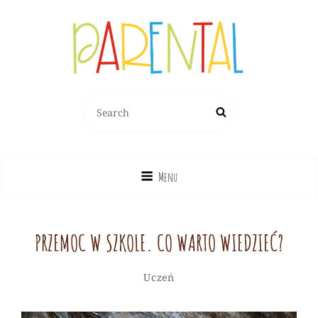
PARENTAL.PL
Search
Search
Dziecko, Rodzina, Wychowanie
for:
Menu
PRZEMOC W SZKOLE. CO WARTO WIEDZIEĆ?
Redakcja
By
Categories
Leave
Uczeń
Serwisu
a
comment